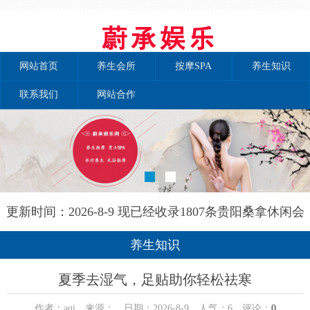
网站首页
养生会所
按摩SPA
养生知识
联系我们
网站合作
更新时间：2026-8-9 现已经收录1807条贵阳桑拿休闲会
所-贵阳和兰养生网信息
养生知识
夏季去湿气，足贴助你轻松祛寒
作者：aqi 来源： 日期：2026-8-9 人气：
6
评论：
0