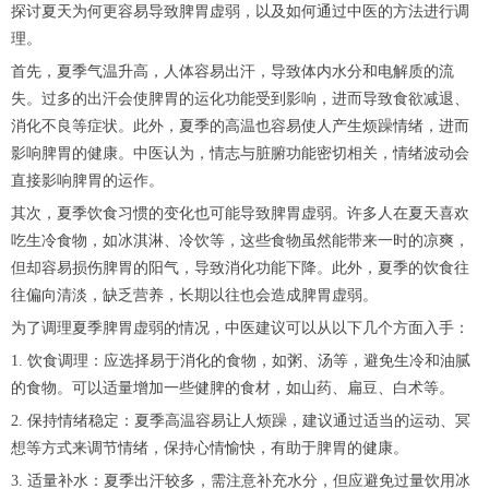
探讨夏天为何更容易导致脾胃虚弱，以及如何通过中医的方法进行调
理。
首先，夏季气温升高，人体容易出汗，导致体内水分和电解质的流
失。过多的出汗会使脾胃的运化功能受到影响，进而导致食欲减退、
消化不良等症状。此外，夏季的高温也容易使人产生烦躁情绪，进而
影响脾胃的健康。中医认为，情志与脏腑功能密切相关，情绪波动会
直接影响脾胃的运作。
其次，夏季饮食习惯的变化也可能导致脾胃虚弱。许多人在夏天喜欢
吃生冷食物，如冰淇淋、冷饮等，这些食物虽然能带来一时的凉爽，
但却容易损伤脾胃的阳气，导致消化功能下降。此外，夏季的饮食往
往偏向清淡，缺乏营养，长期以往也会造成脾胃虚弱。
为了调理夏季脾胃虚弱的情况，中医建议可以从以下几个方面入手：
1. 饮食调理：应选择易于消化的食物，如粥、汤等，避免生冷和油腻
的食物。可以适量增加一些健脾的食材，如山药、扁豆、白术等。
2. 保持情绪稳定：夏季高温容易让人烦躁，建议通过适当的运动、冥
想等方式来调节情绪，保持心情愉快，有助于脾胃的健康。
3. 适量补水：夏季出汗较多，需注意补充水分，但应避免过量饮用冰