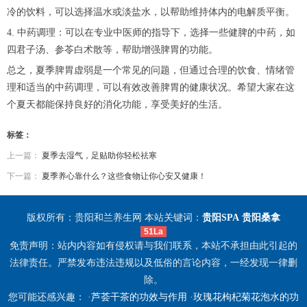
冷的饮料，可以选择温水或淡盐水，以帮助维持体内的电解质平衡。
4. 中药调理：可以在专业中医师的指导下，选择一些健脾的中药，如
四君子汤、参苓白术散等，帮助增强脾胃的功能。
总之，夏季脾胃虚弱是一个常见的问题，但通过合理的饮食、情绪管
理和适当的中药调理，可以有效改善脾胃的健康状况。希望大家在这
个夏天都能保持良好的消化功能，享受美好的生活。
标签：
上一篇：
夏季去湿气，足贴助你轻松祛寒
下一篇：
夏季养心靠什么？这些食物让你心安又健康！
版权所有：贵阳和兰养生网 本站关键词：
贵阳SPA
贵阳桑拿
51La
免责声明：站内内容如有侵权请与我们联系，本站不承担由此引起的
法律责任。严禁发布违法违规以及低俗的言论内容，一经发现一律删
除。
您可能还感兴趣： ·
芦荟干茶的功效与作用
·
玫瑰花枸杞菊花泡水的功