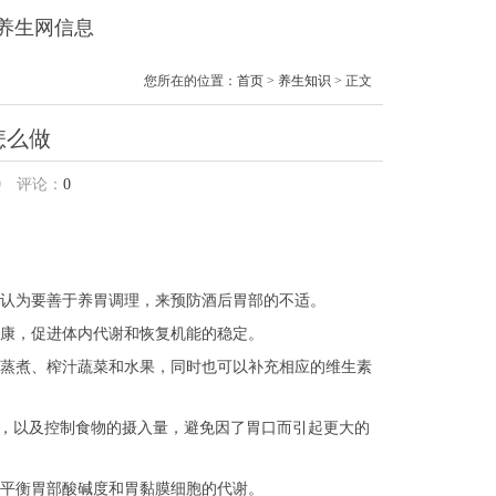
兰养生网信息
您所在的位置：
首页
>
养生知识
> 正文
怎么做
0
评论：
0
认为要善于养胃调理，来预防酒后胃部的不适。
康，促进体内代谢和恢复机能的稳定。
蒸煮、榨汁蔬菜和水果，同时也可以补充相应的维生素
食，以及控制食物的摄入量，避免因了胃口而引起更大的
平衡胃部酸碱度和胃黏膜细胞的代谢。