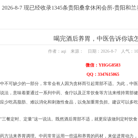
2026-8-7 现已经收录1345条贵阳桑拿休闲会所-贵阳和
喝完酒后养胃，中医告诉你该
作者：aqi 来源： 日期：2026-8-7 人气：
1
微信：YHGG8583
QQ：3347615065
中不可缺少的一部分，常常会有人因为贪杯而引起胃部不适。为此，中医
说法，意味着要通过一系列中药、食疗以及正常饮食等方法来维持胃部健
应少吃高脂肪、难以消化和刺激性食品，以免加重胃负担。建议可以多吃
“三餐定时、定量”这一说法。既然酒后胃部不适，就更应该做到定时饮
药方法来养胃调理。中药常常运用一些温和养胃的药材，来促进胃动力，