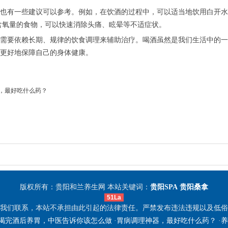
也有一些建议可以参考。例如，在饮酒的过程中，可以适当地饮用白开水
含氧量的食物，可以快速消除头痛、眩晕等不适症状。
需要依赖长期、规律的饮食调理来辅助治疗。喝酒虽然是我们生活中的一
更好地保障自己的身体健康。
，最好吃什么药？
版权所有：贵阳和兰养生网 本站关键词：
贵阳SPA
贵阳桑拿
51La
我们联系，本站不承担由此引起的法律责任。严禁发布违法违规以及低俗
喝完酒后养胃，中医告诉你该怎么做
·
胃病调理神器，最好吃什么药？
·
养