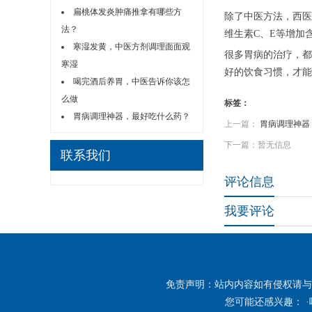
扁桃体发炎肿痛推拿有哪些方
除了中医方法，西医
法？
维生素C、E等增加
寒湿发黄，中医方剂调理面面观
很多胃病的治疗，都
寒湿
好的饮食习惯，才能
喝完酒后养胃，中医告诉你该怎
么做
标签：
胃病调理神器，最好吃什么药？
上一篇：
胃病调理神器
下一篇：暂无信息
联系我们
评论信息
我要评论
免责声明：站内内容如有侵权请与
您可能还感兴趣： ·