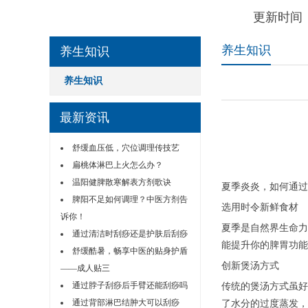
更新时间：
养生知识
养生知识
养生知识
最新资讯
舒缓血压低，穴位调理传技艺
扁桃体淋巴上火怎么办？
温阳健脾散寒解表方剂歌诀
夏季炎炎，如何通过
脾阳不足如何调理？中医方剂告
选用时令新鲜食材
诉你！
夏季是自然界生命力
通过清洁时刮痧还是护肤后刮痧
能提升你的脾胃功能
舒缓酷暑，畅享中医的贴身护盾
创新煲汤方式
——成人贴三
通过脖子刮痧后手臂还能刮痧吗
传统的煲汤方式虽好
通过背部淋巴结肿大可以刮痧
了水分的过度蒸发，