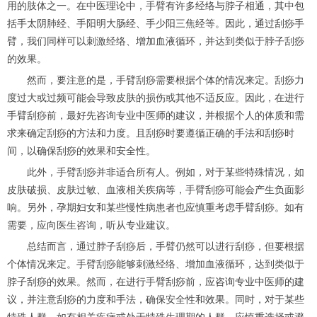
用的肢体之一。在中医理论中，手臂有许多经络与脖子相通，其中包
括手太阴肺经、手阳明大肠经、手少阳三焦经等。因此，通过刮痧手
臂，我们同样可以刺激经络、增加血液循环，并达到类似于脖子刮痧
的效果。
然而，要注意的是，手臂刮痧需要根据个体的情况来定。刮痧力
度过大或过频可能会导致皮肤的损伤或其他不适反应。因此，在进行
手臂刮痧前，最好先咨询专业中医师的建议，并根据个人的体质和需
求来确定刮痧的方法和力度。且刮痧时要遵循正确的手法和刮痧时
间，以确保刮痧的效果和安全性。
此外，手臂刮痧并非适合所有人。例如，对于某些特殊情况，如
皮肤破损、皮肤过敏、血液相关疾病等，手臂刮痧可能会产生负面影
响。另外，孕期妇女和某些慢性病患者也应慎重考虑手臂刮痧。如有
需要，应向医生咨询，听从专业建议。
总结而言，通过脖子刮痧后，手臂仍然可以进行刮痧，但要根据
个体情况来定。手臂刮痧能够刺激经络、增加血液循环，达到类似于
脖子刮痧的效果。然而，在进行手臂刮痧前，应咨询专业中医师的建
议，并注意刮痧的力度和手法，确保安全性和效果。同时，对于某些