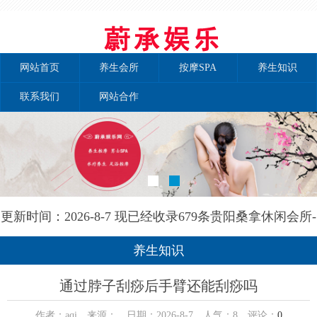
网站首页
养生会所
按摩SPA
养生知识
联系我们
网站合作
更新时间：2026-8-7 现已经收录679条贵阳桑拿休闲会所-
贵阳和兰养生网信息
养生知识
通过脖子刮痧后手臂还能刮痧吗
作者：aqi 来源： 日期：2026-8-7 人气：
8
评论：
0