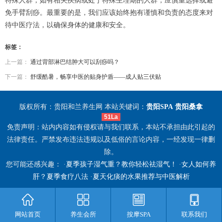
特殊人群，如有相关疾病或处于特殊生理期的人群，应慎重选择或避
免手臂刮痧。最重要的是，我们应该始终抱有谨慎和负责的态度来对
待中医疗法，以确保身体的健康和安全。
标签：
上一篇：
通过背部淋巴结肿大可以刮痧吗？
下一篇：
舒缓酷暑，畅享中医的贴身护盾——成人贴三伏贴
版权所有：贵阳和兰养生网 本站关键词：
贵阳SPA
贵阳桑拿
51La
免责声明：站内内容如有侵权请与我们联系，本站不承担由此引起的
法律责任。严禁发布违法违规以及低俗的言论内容，一经发现一律删
除。
您可能还感兴趣： ·
夏季孩子湿气重？教你轻松祛湿气！
·
女人如何养
肝？夏季食疗八法
·
夏天化痰的水果推荐与中医解析
网站首页
养生会所
按摩SPA
联系我们